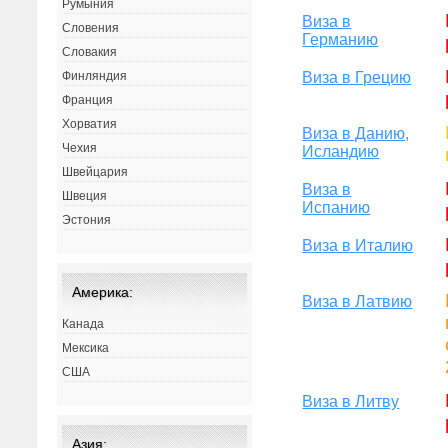
Румыния
Виза в
Словения
Германию
Словакия
Виза в Грецию
Финляндия
Франция
Хорватия
Виза в Данию,
Чехия
Исландию
Швейцария
Виза в
Швеция
Испанию
Эстония
Виза в Италию
Америка:
Виза в Латвию
Канада
Мексика
США
Виза в Литву
Азия: