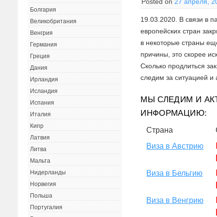
Posted on
27 апреля, 2
Болгария
19.03.2020. В связи в 
Великобритания
европейских стран зак
Венгрия
в некоторые страны ещ
Германия
причины, это скорее и
Греция
Сколько продлиться зак
Дания
следим за ситуацией и
Ирландия
Исландия
МЫ СЛЕДИМ И АК
Испания
ИНФОРМАЦИЮ:
Италия
Кипр
Страна
Латвия
Виза в Австрию
Литва
Мальта
Виза в Бельгию
Нидерланды
Норвегия
Польша
Виза в Венгрию
Португалия