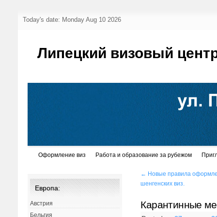
Today's date: Monday Aug 10 2026
Липецкий визовый цент
Оформление виз
Работа и образование за рубежом
Приг
←
Новые правила оформл
шенгенских виз.
Европа:
Карантинные ме
Австрия
Бельгия