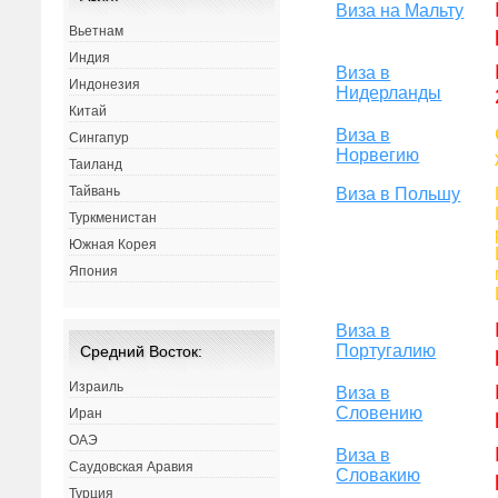
Виза на Мальту
Вьетнам
Индия
Виза в
Индонезия
Нидерланды
Китай
Виза в
Сингапур
Норвегию
Таиланд
Тайвань
Виза в Польшу
Туркменистан
Южная Корея
Япония
Виза в
Португалию
Средний Восток:
Израиль
Виза в
Словению
Иран
ОАЭ
Виза в
Саудовская Аравия
Словакию
Турция