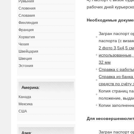
Румыния
рабочих дней курьерск
Словения
Словакия
Необходимые докуме
Финляндия
Франция
Загран паспорт о
Хорватия
паспорта (с
в
изам
Чехия
2 фото 3,5х4,5 с
Швейцария
использованные, 
Швеция
32 мм
Эстония
Справка с работ
Справка из банка
средств по счёту
Америка:
Копия страниц па
Канада
положение,
в
ыдан
Мексика
Копии заполненны
США
Для несовершеннолет
Загран паспорт о
Азия: