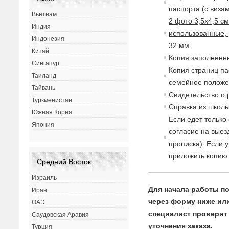
паспорта (с
в
изам
Вьетнам
2 фото 3,5х4,5 с
Индия
использованные, 
Индонезия
32 мм.
Китай
Копия заполненны
Сингапур
Копия страниц па
Таиланд
семейное полож
Тайвань
Св
идетельст
в
о о
Туркменистан
Спра
в
ка из школы
Южная Корея
Если едет только
Япония
согласие
на
в
ыез
прописка). Если 
приложить копию 
Средний Восток:
Израиль
Для начала работы по
Иран
через форму ниже или 
ОАЭ
специалист проверит 
Саудовская Аравия
уточнения заказа.
Турция