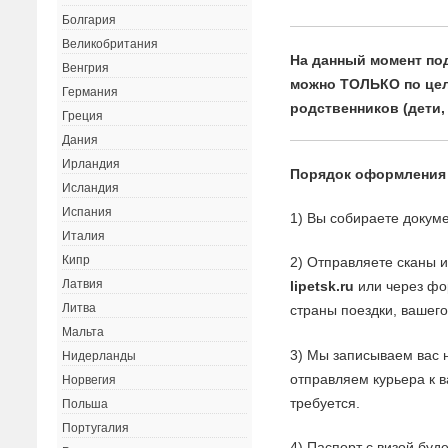
Болгария
Великобритания
На данный момент по
Венгрия
можно ТОЛЬКО по цел
Германия
родственников (дети,
Греция
Дания
Ирландия
Порядок оформления
Исландия
Испания
1) Вы собираете докуме
Италия
Кипр
2) Отправляете сканы 
Латвия
lipetsk.ru
или через фор
Литва
страны поездки, вашего
Мальта
3) Мы записываем вас 
Нидерланды
отправляем курьера к 
Норвегия
требуется.
Польша
Португалия
4) Паспорт с визой буд