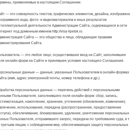
ермины, применяемые в настоящем Соглашении:
йт — это совокупность текстов, графических элементов, дизайна, изображени
ограммного кода, фото- и видеоматериалов и иных результатов
теллектуальной деятельности Администрации Сайта, содержащихся в сети
тернет под доменным именем http://visa-lipetsk.ru
дминистрация Сайта — это общества и лица, обладающие правами
дминистрирования Сайта.
льзователь — это любое лицо, осуществившее вход на Сайт, заполнившее
оля онлайн-форм на Сайте и принявшее условия настоящего Соглашения.
ерсональные данные — данные, указанные Пользователем в онлайн-формах
йта (имя, адрес электронной почты, номер телефона и др.).
бработка персональных данных — перечень действий с персональными
нными Пользователя, заполнившего поля онлайн-форм: сбор, запись,
стематизация, накопление, хранение, уточнение (обновление, изменение),
влечение, использование, передача (распространение, предоставление
ступа), обезличивание, блокирование, удаление, уничтожение персональных
нных Пользователя, отправившего запрос, передача по требованию суда, в т
, третьим лицам, с соблюдением мер, обеспечивающих защиту персональных