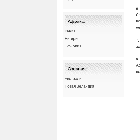
6.
Со
Африка:
по
ее
Кения
Нигерия
7.
Эфиопия
ад
8
А
Океания:
п
Австралия
Новая Зеландия