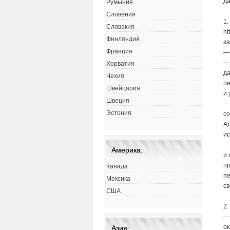
да
Румыния
Словения
1.
Словакия
ht
Финляндия
за
Франция
— 
— 
Хорватия
д
Чехия
пе
Швейцария
и 
Швеция
— 
Эстония
с
А
и
— 
Америка:
и 
пр
Канада
пе
Мексика
св
США
2.
—
ок
Азия: