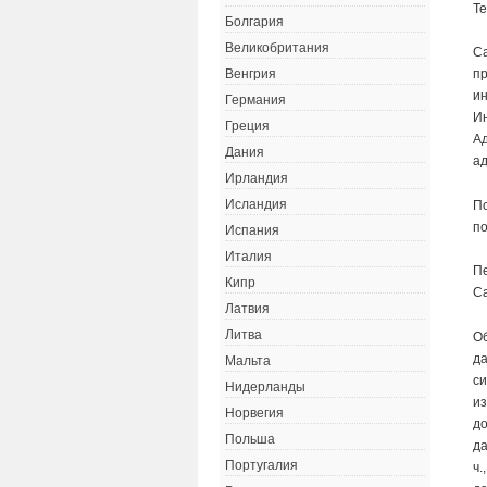
Т
Болгария
Великобритания
Са
пр
Венгрия
ин
Германия
Ин
Греция
А
Дания
а
Ирландия
Исландия
По
п
Испания
Италия
П
Кипр
Са
Латвия
Литва
О
да
Мальта
си
Нидерланды
из
Норвегия
до
Польша
да
Португалия
ч.