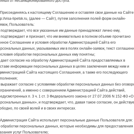
нных от несанкционированного доступа.
 Присоединяясь к настоящему Соглашению и оставляя свои данные на Сайте
tp://visa-lipetsk.ru, (далее — Сайт), путем заполнения полей форм онлайн-
явок, Пользователь:
подтверждает, что все указанные им данные принадлежат лично ему,
подтверждает и признает, что им внимательно в полном объеме прочитано
анное Соглашение и условия обработки Администрацией Сайта его
рсональных данных, указываемых им в полях онлайн-заявок, текст соглашен
условия обработки персональных данных ему понятны;
дает согласие на обработку Администрацией Сайта предоставляемых в
оставе информации персональных данных в целях заключения между ним и
дминистрацией Сайта настоящего Соглашения, а также его последующего
сполнения;
выражает согласие с условиями обработки персональных данных без оговор
ограничений, а именно с совершением Администрацией Сайта действий,
едусмотренных п. 3 ч. 1 ст. 3 Федерального закона от 27.07.2006 N 152-ФЗ «О
рсональных данных», и подтверждает, что, давая такое согласие, он действу
ободно, по своей волей и в своих интересах.
 Администрация Сайта использует персональные данные Пользователя для:
 обработки персональных данных, которые необходимы для предоставления
азания услуг Пользователю;