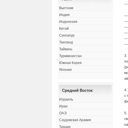
— 
Вьетнам
Индия
— 
— 
Индонезия
—
Китай
— 
Сингапур
—
Таиланд
—
Тайвань
3
Туркменистан
по
Южная Корея
(
Япония
мо
а
Средний Восток:
4.
с 
Израиль
фо
Иран
5.
ОАЭ
св
Саудовская Аравия
н
Турция